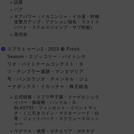
話題
バグ
ギアパワー（イカニンジャ・イカ速・対物
攻撃力アップ・アクション強化・ラストス
パート・ステルスジャンプ・サブ性能）
発売前
スプラトゥーン2・2023 春 Fresh
Season・エゾッコリー・バイトシナ
リオ・バイトチームコンテスト・タ
ツ・ナンプラー遺跡・マンタマリア
号・バンカラジオ・チャンネル・ジュ
ークボックス・イカッチャ・株主総会
公式情報・スプラ甲子園・クーゲルシュラ
イバー・操縦棍・ハンドル・S-
BLAST92・フィンセント・イベントマッ
チ・くじ引きコイン・マスターソード・白
竜・ジェットパック・スクリュースロッシ
ャー
ウデマエ・感度・ガチエリア・ガチヤグ