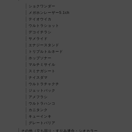
ショクワンダー
メガホンレーザー5.1ch
テイオウイカ
ウルトラショット
デコイチラシ
サメライド
エナジースタンド
トリプルトルネード
ホップソナー
マルチミサイル
スミナガシート
ナイスダマ
ウルトラチャクチ
ジェットパック
アメフラシ
ウルトラハンコ
カニタンク
キューインキ
グレートバリア
その他（立ち回り・すりみ連合・シオカラー