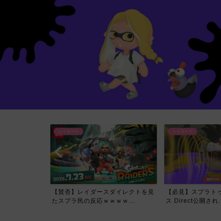
レイダース
レイダース
イレクトで一番
【賛否】レイダースダイレクトを見
【必見】スプラトゥ
て...
たスプラ民の反応ｗｗｗｗ...
ス Direct公開され..