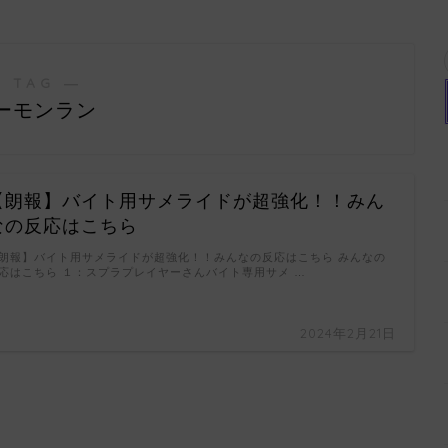
 TAG ―
ーモンラン
【朗報】バイト用サメライドが超強化！！みん
なの反応はこちら
朗報】バイト用サメライドが超強化！！みんなの反応はこちら みんなの
応はこちら １：スプラプレイヤーさんバイト専用サメ …
2024年2月21日