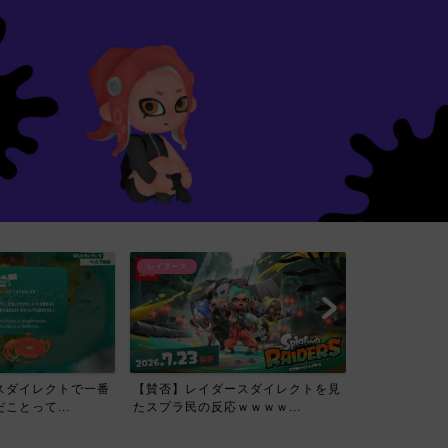
レイダース
スダイレクトで一番
【賛否】レイダースダイレクトを見
ことって...
たスプラ民の反応ｗｗｗｗ...