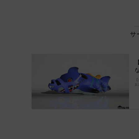
―
サ
【
反