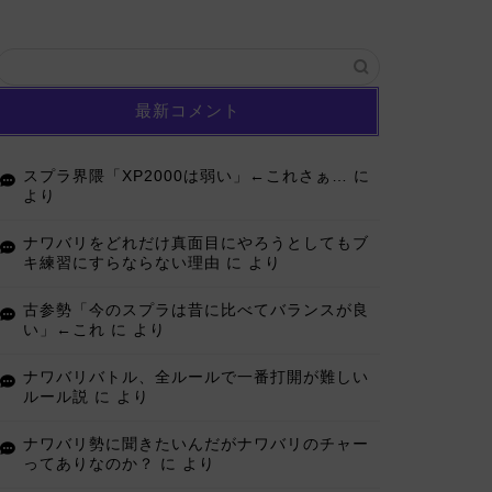
最新コメント
スプラ界隈「XP2000は弱い」←これさぁ…
に
より
ナワバリをどれだけ真面目にやろうとしてもブ
キ練習にすらならない理由
に
より
古参勢「今のスプラは昔に比べてバランスが良
い」←これ
に
より
ナワバリバトル、全ルールで一番打開が難しい
ルール説
に
より
ナワバリ勢に聞きたいんだがナワバリのチャー
ってありなのか？
に
より