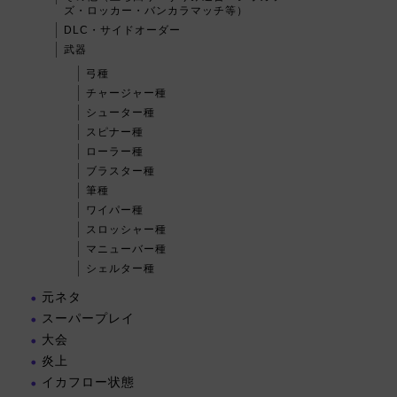
ズ・ロッカー・バンカラマッチ等）
DLC・サイドオーダー
武器
弓種
チャージャー種
シューター種
スピナー種
ローラー種
ブラスター種
筆種
ワイパー種
スロッシャー種
マニューバー種
シェルター種
元ネタ
スーパープレイ
大会
炎上
イカフロー状態